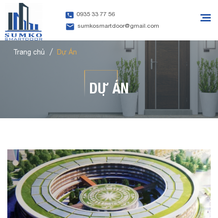
0935 33 77 56
sumkosmartdoor@gmail.com
Trang chủ
Dự Án
DỰ ÁN