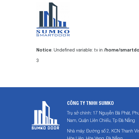
Notice
/home/smartdo
: Undefined variable: tv in
3
CÔNG TY TNHH SUMKO
Trụ sở chính: 17 Nguyễn Bá Phát, P
Nam, Quận Liên Chiểu, Tp Đà Nẵng
Nhà máy: Đường số 2, KCN Thanh Vin
Hòa Liên, Hòa Vang, Đà Nẵng