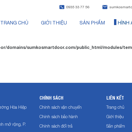
0935 33 77 56
sumkosmartd
TRANG CHỦ
GIỚI THIỆU
SẢN PHẨM
HÌNH 
or/domains/sumkosmartdoor.com/public_html/modules/temp
CHÍNH SÁCH
LIÊN KẾT
hường Hòa Hiệp
Chính sách vận chuyển
Trang chủ
Chính sách bảo hành
Giới thiệu
h mở rộng, P.
Chính sách đổi trả
Sản phẩm