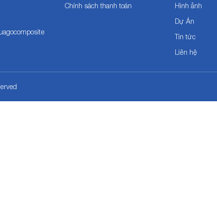
Chính sách thanh toán
Hình ảnh
Dự Án
cuagocomposite
Tin tức
Liên hệ
erved