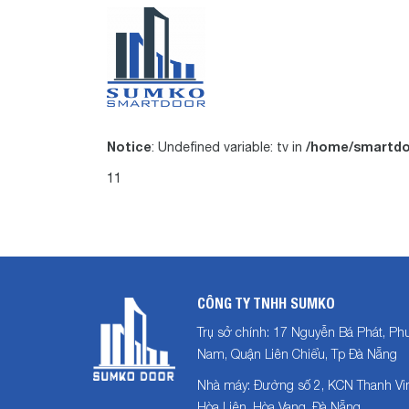
Notice
/home/smartdo
: Undefined variable: tv in
11
CÔNG TY TNHH SUMKO
Trụ sở chính: 17 Nguyễn Bá Phát, P
Nam, Quận Liên Chiểu, Tp Đà Nẵng
Nhà máy: Đường số 2, KCN Thanh Vin
Hòa Liên, Hòa Vang, Đà Nẵng