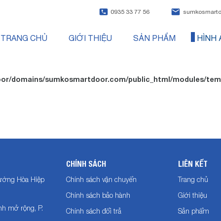
0935 33 77 56
sumkosmartd
TRANG CHỦ
GIỚI THIỆU
SẢN PHẨM
HÌNH 
or/domains/sumkosmartdoor.com/public_html/modules/temp
CHÍNH SÁCH
LIÊN KẾT
hường Hòa Hiệp
Chính sách vận chuyển
Trang chủ
Chính sách bảo hành
Giới thiệu
h mở rộng, P.
Chính sách đổi trả
Sản phẩm