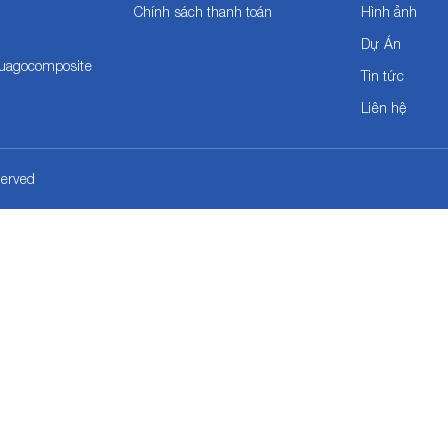
Chính sách thanh toán
Hình ảnh
Dự Án
cuagocomposite
Tin tức
Liên hệ
erved